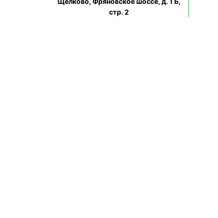
Щёлково, Фряновское шоссе, д. 1 Б,
стр. 2